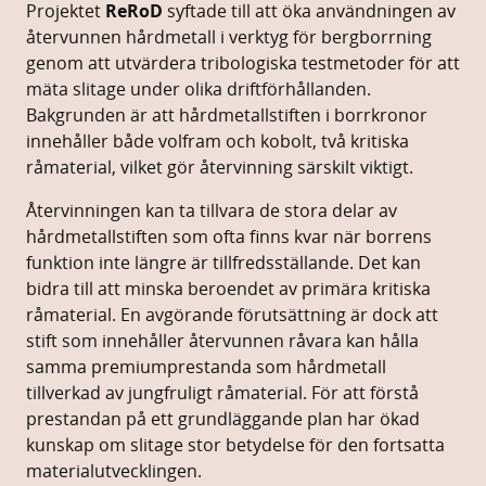
Projektet
ReRoD
syftade till att öka användningen av
återvunnen hårdmetall i verktyg för bergborrning
genom att utvärdera tribologiska testmetoder för att
mäta slitage under olika driftförhållanden.
Bakgrunden är att hårdmetallstiften i borrkronor
innehåller både volfram och kobolt, två kritiska
råmaterial, vilket gör återvinning särskilt viktigt.
Återvinningen kan ta tillvara de stora delar av
hårdmetallstiften som ofta finns kvar när borrens
funktion inte längre är tillfredsställande. Det kan
bidra till att minska beroendet av primära kritiska
råmaterial. En avgörande förutsättning är dock att
stift som innehåller återvunnen råvara kan hålla
samma premiumprestanda som hårdmetall
tillverkad av jungfruligt råmaterial. För att förstå
prestandan på ett grundläggande plan har ökad
kunskap om slitage stor betydelse för den fortsatta
materialutvecklingen.