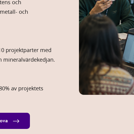
etens och
 metall- och
10 projektparter med
ch mineralvärdekedjan.
80% av projektets
nova