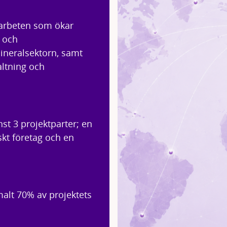
marbeten som ökar
- och
ineralsektorn, samt
altning och
st 3 projektparter; en
skt företag och en
alt 70% av projektets