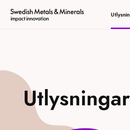
Utlysni
logotyp
Utlysningar