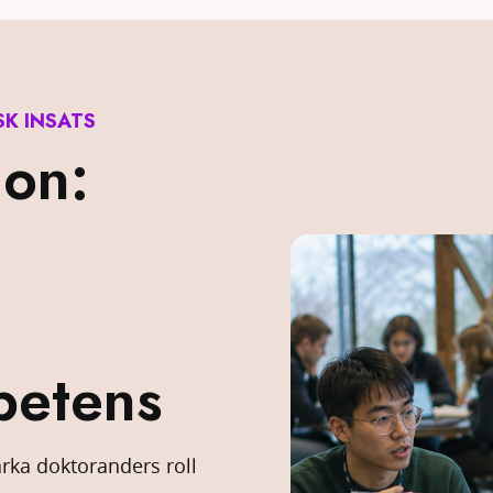
SK INSATS
ion:
petens
tärka doktoranders roll