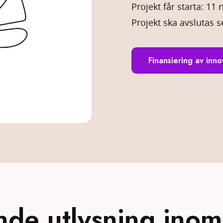
Projekt får starta: 1
Projekt ska avslutas s
Finansiering av inn
e utlysning inom