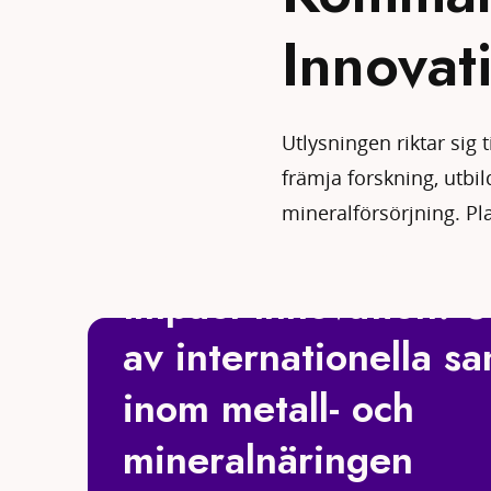
Innovat
Utlysningen riktar sig 
främja forskning, utbil
mineralförsörjning. Pl
PLANERAD TILL AUGUSTI 2026
Impact Innovation: U
av internationella s
inom metall- och
mineralnäringen