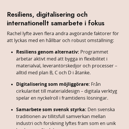
Resiliens,
digitalisering
och
internationellt
samarbete
i
fokus
Rachel
lyfte
även
flera
andra
avgörande
faktorer
för
att
lyckas
med
en
hållbar
och
robust
omställning:
Resiliens
genom
alternativ:
Programmet
arbetar
aktivt
med
att
bygga
in
flexibilitet
i
materialval,
leverantörskedjor
och
processer –
alltid
med
plan
B,
C
och
D
i
åtanke.
Digitalisering
som
möjliggörare:
Från
cirkularitet
till
materialdesign –
digitala
verktyg
spelar
en
nyckelroll
i
framtidens
lösningar.
Samarbete
som
svensk
styrka:
Den
svenska
traditionen
av
tillitsfull
samverkan
mellan
industri
och
forskning
lyftes
fram
som
en
unik