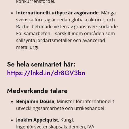
konkurrensfördel.
Internationellt
utbyte
är
avgörande:
Många
svenska
företag
är
redan
globala
aktörer,
och
Rachel
betonade
vikten
av
gränsöverskridande
FoI-
samarbeten –
särskilt
inom
områden
som
sällsynta
jordartsmetaller
och
avancerad
metallurgi.
Se hela
seminariet här:
https://
lnkd.
in/
dr8GV3bn
Medverkande
talare
Benjamin
Dousa
,
Minister
för
internationellt
utvecklingssamarbete
och
utrikeshandel
Joakim
Appelquist
,
Kungl.
Ingenjörsvetenskapsakademien,
IVA