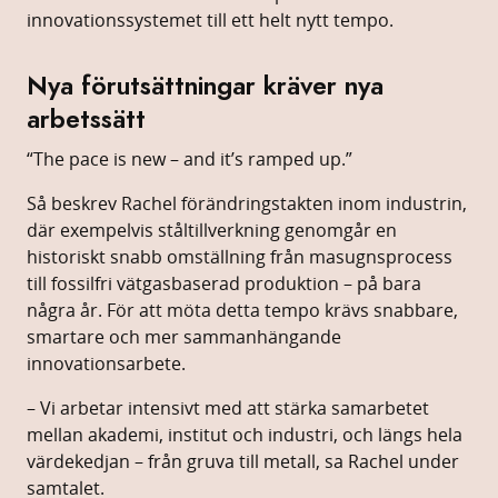
innovationssystemet
till
ett
helt
nytt
tempo.
Nya
förutsättningar
kräver
nya
arbetssätt
“
The
pace
is
new –
and
it’s
ramped
up.”
Så
beskrev
Rachel
förändringstakten
inom
industrin,
där
exempelvis
ståltillverkning
genomgår
en
historiskt
snabb
omställning
från
masugnsprocess
till
fossilfri
vätgasbaserad
produktion –
på
bara
några
år.
För
att
möta
detta
tempo
krävs
snabbare,
smartare
och
mer
sammanhängande
innovationsarbete.
–
Vi
arbetar
intensivt
med
att
stärka
samarbetet
mellan
akademi,
institut
och
industri,
och
längs
hela
värdekedjan –
från
gruva
till
metall,
sa
Rachel
under
samtalet.