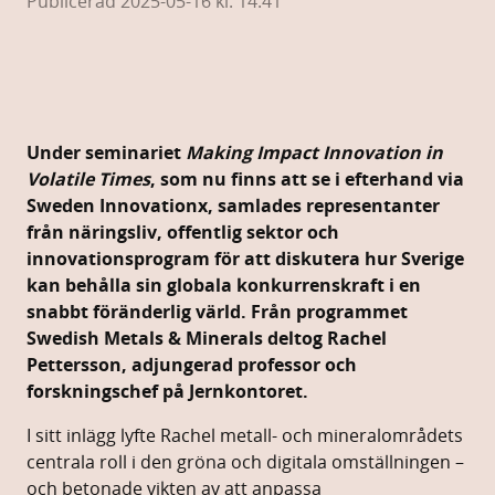
Publicerad 2025-05-16 kl. 14:41
Under
seminariet
Making
Impact
Innovation
in
Volatile
Times
,
som
nu
finns
att
se
i
efterhand
via
Sweden
Innovationx,
samlades
representanter
från
näringsliv,
offentlig
sektor
och
innovationsprogram
för
att
diskutera
hur
Sverige
kan
behålla
sin
globala
konkurrenskraft
i
en
snabbt
föränderlig
värld.
Från
programmet
Swedish
Metals &
Minerals
deltog
Rachel
Pettersson
,
adjungerad
professor
och
forskningschef
på
Jernkontoret.
I
sitt
inlägg
lyfte
Rachel
metall-
och
mineralområdets
centrala
roll
i
den
gröna
och
digitala
omställningen –
och
betonade
vikten
av
att
anpassa