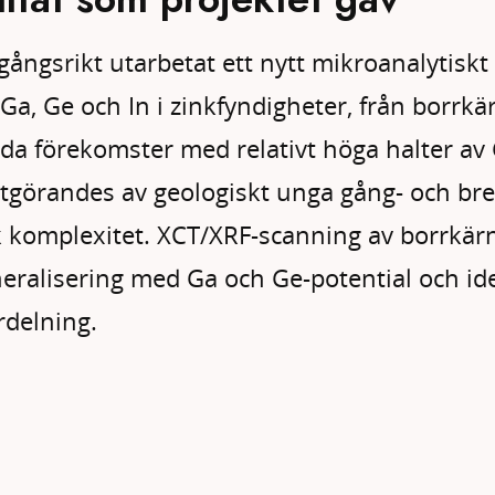
gångsrikt utarbetat ett nytt mikroanalytiskt 
Ga, Ge och In i zinkfyndigheter, från borrkär
nda förekomster med relativt höga halter av
a utgörandes av geologiskt unga gång- och br
komplexitet. XCT/XRF-scanning av borrkärna
eralisering med Ga och Ge-potential och ide
rdelning.