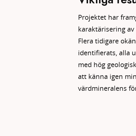
Projektet har fram
karaktärisering av 
Flera tidigare okä
identifierats, all
med hög geologisk 
att känna igen min
värdmineralens fö