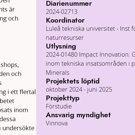
 Den
Diarienummer
ts är
2024-02713
ing och
Koordinator
Luleå tekniska universitet - Inst
naturresurser
Utlysning
2024-01480 Impact Innovation: 
inom tekniska insatsområden i
kshops,
Minerals
iden och
Projektets löptid
s
oktober 2024 - juni 2025
 i ett flertal
Projekttyp
rbetet
Förstudie
psats inom
Ansvarig myndighet
 dessa
Vinnova
m undersökte