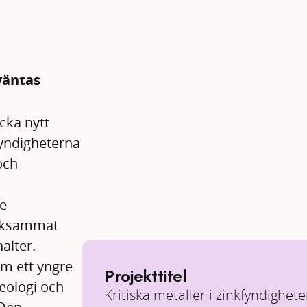
väntas
cka nytt
fyndigheterna
och
re
ärksammat
alter.
om ett yngre
Projekttitel
eologi och
Kritiska metaller i zinkfyndighete