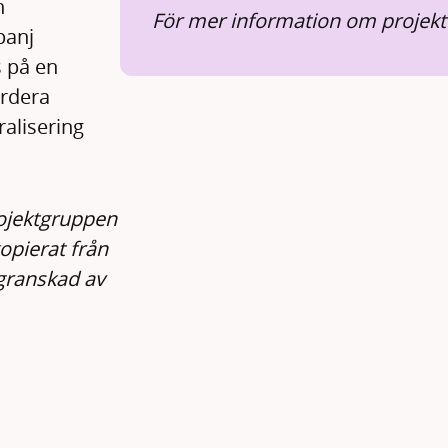
h
För mer information om projekt
panj
 på en
ärdera
ralisering
rojektgruppen
kopierat från
granskad av