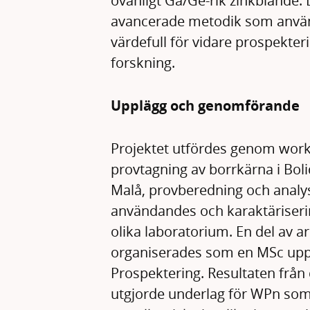
ovanligt Ga/Ge-rik zinkblände.
avancerade metodik som använ
värdefull för vidare prospekter
forskning.
Upplägg och genomförande
Projektet utfördes genom wor
provtagning av borrkärna i Bol
Malå, provberedning och analy
användandes och karaktärisering
olika laboratorium. En del av a
organiserades som en MSc up
Prospektering. Resultaten från
utgjorde underlag för WPn so