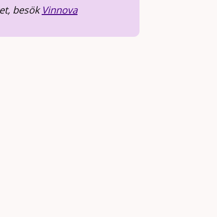
et, besök
Vinnova