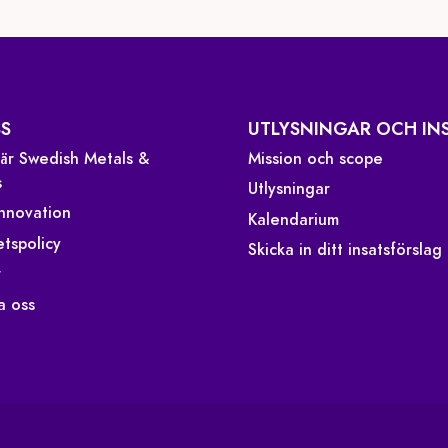
S
UTLYSNINGAR OCH IN
 är Swedish Metals &
Mission och scope
s
Utlysningar
Innovation
Kalendarium
etspolicy
Skicka in ditt insatsförslag
r
a oss