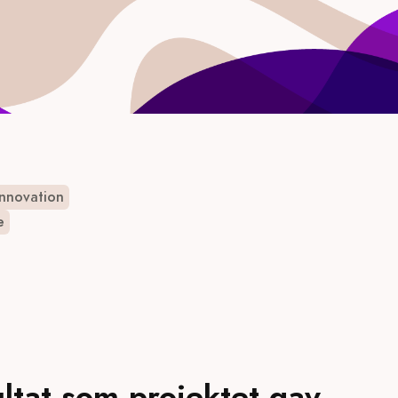
Innovation
e
ultat som projektet gav