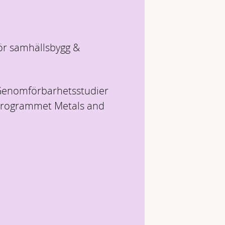
 för samhällsbygg &
Genomförbarhetsstudier
 programmet Metals and