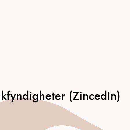
inkfyndigheter (ZincedIn)