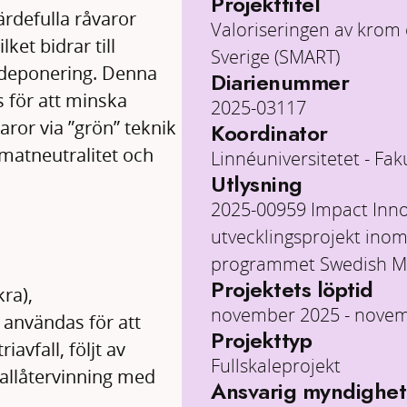
Projekttitel
ärdefulla råvaror
Valoriseringen av krom 
ket bidrar till
Sverige (SMART)
lsdeponering. Denna
Diarienummer
 för att minska
2025-03117
åvaror via ”grön” teknik
Koordinator
matneutralitet och
Linnéuniversitetet - Fak
Utlysning
2025-00959 Impact Inno
utvecklingsprojekt inom
programmet Swedish Me
Projektets löptid
ra),
november 2025 - nove
användas för att
Projekttyp
iavfall, följt av
Fullskaleprojekt
tallåtervinning med
Ansvarig myndighet