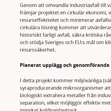
Genom att omvandla industriavfall till v
främjar projektet en cirkulär ekonomi, vil
resurseffektivitet och minimerar avfal
cirkulära lösning kommer att utvärderas
historiskt farligt avfall, säkra kritiska r
och stödja Sveriges och EU:s mål om kli
resurssäkerhet.
Planerat upplägg och genomförande
I detta projekt kommer miljövänliga (säk
syraproducerande mikroorganismer att 
biologiskt extrahera metaller från industr
separation, vilket möjliggör effektiv me
minskat koldioxidavtryck.