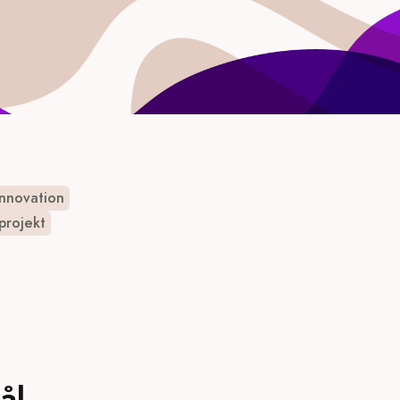
Innovation
eprojekt
ål