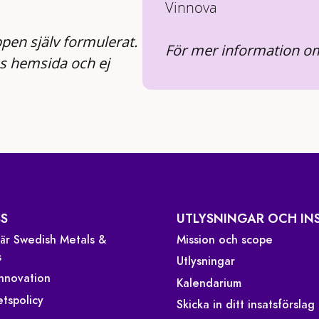
Vinnova
pen själv formulerat.
För mer information om
ns hemsida och ej
S
UTLYSNINGAR OCH IN
 är Swedish Metals &
Mission och scope
s
Utlysningar
Innovation
Kalendarium
etspolicy
Skicka in ditt insatsförslag