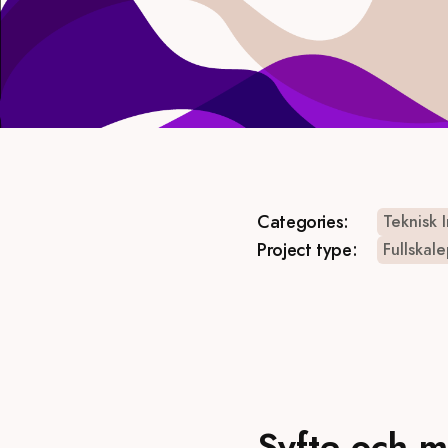
Categories:
Teknisk 
Project type:
Fullskal
Syfte och m