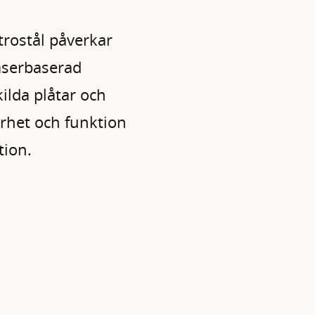
ktrostål påverkar
aserbaserad
ilda plåtar och
arhet och funktion
tion.