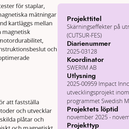
ester för staplar,
magnetiska mätningar
Projekttitel
and kartläggs mellan
Skärningseffekter på ut
h magnetisk
(CUTSUR-FES)
motordurabilitet,
Diarienummer
nstruktionsbeslut och
2025-03128
v optimerade
Koordinator
SWERIM AB
Utlysning
2025-00959 Impact Inno
utvecklingsprojekt inom
programmet Swedish Me
r att fastställa
Projektets löptid
toder och utvecklar
november 2025 - nove
kilda plåtar och
Projekttyp
niskt och magnetiskt