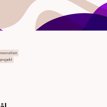
Innovation
eprojekt
ål