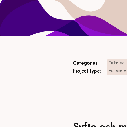
Categories:
Teknisk 
Project type:
Fullskal
Syfte och m