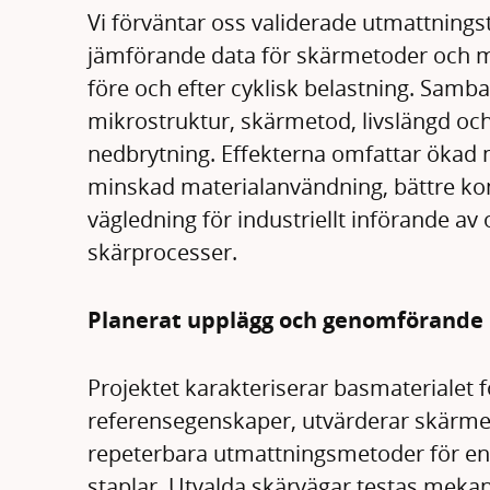
Vi förväntar oss validerade utmattningst
jämförande data för skärmetoder och 
före och efter cyklisk belastning. Samb
mikrostruktur, skärmetod, livslängd oc
nedbrytning. Effekterna omfattar ökad 
minskad materialanvändning, bättre ko
vägledning för industriellt införande a
skärprocesser.
Planerat upplägg och genomförande
Projektet karakteriserar basmaterialet fö
referensegenskaper, utvärderar skärme
repeterbara utmattningsmetoder för ens
staplar. Utvalda skärvägar testas meka