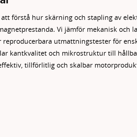
ll att förstå hur skärning och stapling av ele
magnetprestanda. Vi jämför mekanisk och l
r reproducerbara utmattningstester för ensk
lar kantkvalitet och mikrostruktur till hållb
effektiv, tillförlitlig och skalbar motorproduk