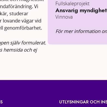
Fullskaleprojekt
andaförändring. Vi
Ansvarig myndighet
kär, studerar
Vinnova
r lovande vägar vid
ell genomförbarhet.
För mer information om
pen själv formulerat.
ns hemsida och ej
S
UTLYSNINGAR OCH IN